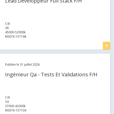
Lead Développeur Full Stack F/H
Cdi
38
45000-52000k
MS076-157168
Link
Publiée le 31 juillet 2026
Ingénieur Qa - Tests Et Validations F/H
Cdi
34
37000-42000k
MS076-157104