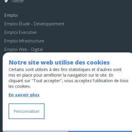
Twitter
Emploi
Emploi Étude - Développement
Emploi Executive
Emploi Infrastructure
Emploi Web - Digital
Recrutement Interne
Notre site web utilise des cookies
Candidature spontanée
Certains sont utilisés à des fins statistiques et d'autres sont
mis en place pour améliorer la navigation sur le site. En
cliquant sur "Tout accepter", vous acceptez l'utilisation de tous
Données personnelles
les cookies.
Gestion des cookies
En savoir plus
Mentions légales
Contacter webmaster
Personnaliser
Venez nous voir